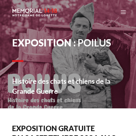
Aller
au
contenu
EXPOSITION : 
POILUS
Histoire des chats et chiens de la 
Grande Guerre
EXPOSITION GRATUITE